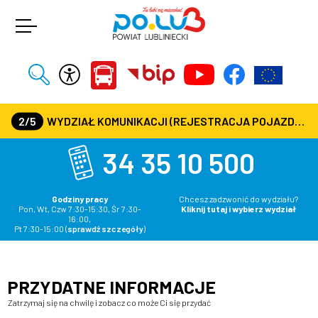
2/5
WYDZIAŁ KOMUNIKACJI (REJESTRACJA POJAZDÓW, PRAWA JAZDY) CZYNNY JEST W KAŻDĄ ŚRODĘ OD GODZ. 7:30 DO GODZ. 16:30
34 35 10 500
Godziny pracy
Chcesz zadzwonić do wydziału?
Pon, Wt, Czw 7:30-15:30, Śr 7:30-
Kliknij tutaj i wybierz wydział
16:00,
Pt 7:30-15:00
(
sprawdź szczegóły
)
PRZYDATNE INFORMACJE
Zatrzymaj się na chwilę i zobacz co może Ci się przydać