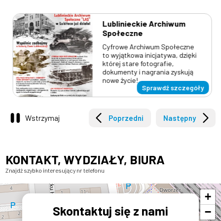
Lublinieckie Archiwum
Społeczne
Cyfrowe Archiwum Społeczne
to wyjątkowa inicjatywa, dzięki
której stare fotografie,
dokumenty i nagrania zyskują
nowe życie!
Sprawdź szczegóły
Wstrzymaj
Poprzedni
Następny
KONTAKT, WYDZIAŁY, BIURA
Znajdź szybko interesujący nr telefonu
+
Skontaktuj się z nami
−