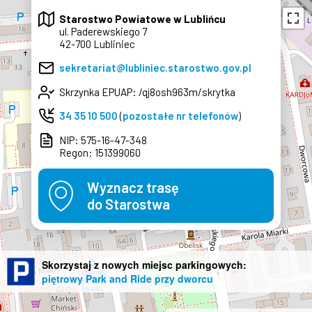
Starostwo Powiatowe w Lublińcu
ul. Paderewskiego 7
42-700 Lubliniec
×
sekretariat@lubliniec.starostwo.gov.pl
Skrzynka EPUAP: /qj8osh963m/skrytka
34 35 10 500
(
pozostałe nr telefonów
)
NIP: 575-16-47-348
Regon: 151399060
Wyznacz trasę
do Starostwa
Skorzystaj z nowych miejsc parkingowych:
piętrowy Park and Ride przy dworcu