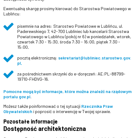
Ewentualną skargę prosimy kierować do Starostwa Powiatowego w
Lublińcu:
pisemnie na adres: Starostwo Powiatowe w Lublińcu,
ul.
Paderewskiego 7, 42-700 Lubliniec
lub kancelarii
Starostwa
Powiatowego w Lublińcu
(pokój nr 6) w p
oniedziałek, wtorek,
czwartek 7:30 - 15:30, ś
roda 7:30 - 16:00, p
iątek 7:30 -
15:00,
pocztą elektroniczną:
sekretariat@lubliniec.starostwo.gov.
pl,
za pośrednictwem skrzynki do e-doręczeń: AE:PL-88799-
19710-FHDVG-16.
Pomocne mogą być informacje, które można znaleźć na rządowym
portalu gov.pl
.
Możesz także poinformować o tej sytuacji
Rzecznika Praw
Obywatelskich
i poprosić o interwencję w Twojej sprawie.
Pozostałe informacje
Dostępność architektoniczna