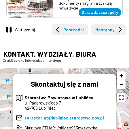
dokumenty i nagrania zyskują
nowe życie!
Sprawdź szczegóły
Wstrzymaj
Poprzedni
Następny
KONTAKT, WYDZIAŁY, BIURA
Znajdź szybko interesujący nr telefonu
+
Skontaktuj się z nami
−
Starostwo Powiatowe w Lublińcu
ul. Paderewskiego 7
42-700 Lubliniec
×
sekretariat@lubliniec.starostwo.gov.pl
Skrzynka EPUAP: /qj8osh963m/skrytka