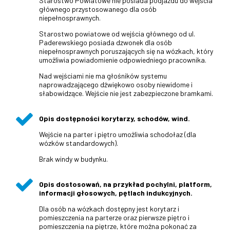
Starostwo Powiatowe nie posiada podjazdu do wejścia
głównego przystosowanego dla osób
niepełnosprawnych.
Starostwo powiatowe od wejścia głównego od ul.
Paderewskiego posiada dzwonek dla osób
niepełnosprawnych poruszających się na wózkach, który
umożliwia powiadomienie odpowiedniego pracownika.
Nad wejściami nie ma głośników systemu
naprowadzającego dźwiękowo osoby niewidome i
słabowidzące. Wejście nie jest zabezpieczone bramkami.
Opis dostępności korytarzy, schodów, wind.
Wejście na parter i piętro umożliwia schodołaz (dla
wózków standardowych).
Brak windy w budynku.
Opis dostosowań, na przykład pochylni, platform,
informacji głosowych, pętlach indukcyjnych.
Dla osób na wózkach dostępny jest korytarz i
pomieszczenia na parterze oraz pierwsze piętro i
pomieszczenia na piętrze, które można pokonać za