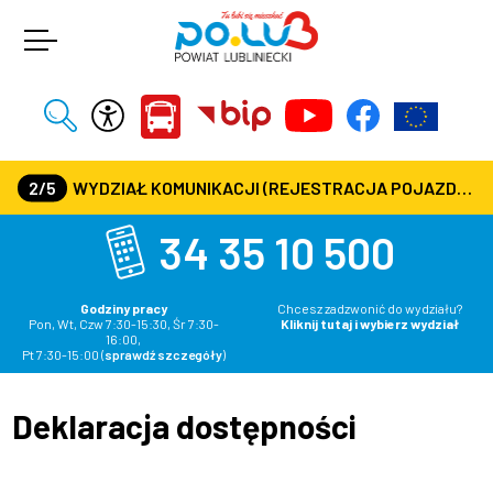
2/5
WYDZIAŁ KOMUNIKACJI (REJESTRACJA POJAZDÓW, PRAWA JAZDY) CZYNNY JEST W KAŻDĄ ŚRODĘ OD GODZ. 7:30 DO GODZ. 16:30
34 35 10 500
Godziny pracy
Chcesz zadzwonić do wydziału?
Pon, Wt, Czw 7:30-15:30, Śr 7:30-
Kliknij tutaj i wybierz wydział
16:00,
Pt 7:30-15:00
(
sprawdź szczegóły
)
Deklaracja dostępności