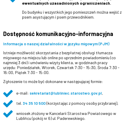
ewentualnych uzasadnionych ograniczeniach.
Do budynku i wszystkich jego pomieszczeń można wejść z
psem asystującym i psem przewodnikiem.
Dostępność komunikacyjno-informacyjna
Informacja o naszej działalności w języku migowym (PJM)
Istnieje możliwość skorzystania z bezpłatnej obsługi tłumacza
migowego na miejscu lub online po uprzednim powiadomieniu (co
najmniej 3 dni) i umówieniu wizyty klienta, w godzinach pracy
urzędu:
Poniedziałek, Wtorek, Czwartek 7:30 - 15:30,
Środa 7:30 -
16:00,
Piątek 7:30 - 15:00
.
Zgłoszenie to może być dokonane w następującej formie:
e-mail:
sekretariat@lubliniec.starostwo.gov.pl
,
tel.
34 35 10 500
(korzystając z pomocy osoby przybranej),
wniosek złożony w Kancelarii Starostwa Powiatowego w
Lublińcu (pokój nr 6) ul. Paderewskiego.