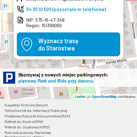
34 35 10 500
(
pozostałe nr telefonów
)
NIP: 575-16-47-348
Regon: 151399060
Wyznacz trasę
do Starostwa
Skorzystaj z nowych miejsc parkingowych:
piętrowy Park and Ride przy dworcu
| ©
contributors
Leaflet
OpenStreetMap
Inspektor Ochrony Danych
Pełnomocnik ds. Informacji Publicznej
Powiatowy Rzecznik Konsumentów (RZK)
Referat ds. Kontroli (RK)
Referat ds. Osobowych (RO)
Rzecznik prasowy Starostwa
Powiatowego w Lublińcu