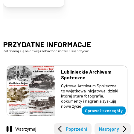
PRZYDATNE INFORMACJE
Zatrzymaj się na chwilę i zobacz co może Ci się przydać
6 sierpnia 2026
10 lipca 2015
6 sierpnia 2026
2 czerwca 2020
Lublinieckie Archiwum
Powiadomienie o
Na sprzedaż
Informacja w sprawie
Internetowa rezerwacja
wystąpieniu ryzyka
nieruchomości oraz
awarii podziemnej sieci
kolejki w celu załatwienia
Społeczne
przekroczenia poziomu
działki w atrakcyjnym
technicznej na ulicy
sprawy w Wydziale
Cyfrowe Archiwum Społeczne
informowania dla ozonu w
położeniu - kontakt 530
Wyszyńskiego w Lublińcu
Komunikacji,
to wyjątkowa inicjatywa, dzięki
powietrzu – POZIOM II
144 554 lub 530 331 780
Drogownictwa i
której stare fotografie,
Transportu
dokumenty i nagrania zyskują
nowe życie!
Sprawdź szczegóły
Wstrzymaj
Poprzedni
Następny