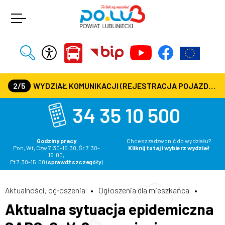
2/5
WYDZIAŁ KOMUNIKACJI (REJESTRACJA POJAZDÓW, PRAWA JAZDY) CZYNNY JEST W KAŻDĄ ŚRODĘ OD GODZ. 7:30 DO GODZ. 16:30
34 35 10 500
Godziny pracy
Chcesz zadzwonić do wydziału?
Pon, Wt, Czw 7:30-15:30, Śr 7:30-
Kliknij tutaj i wybierz wydział
16:00,
Pt 7:30-15:00
(
sprawdź szczegóły
)
Aktualności, ogłoszenia
•
Ogłoszenia dla mieszkańca
•
Aktualna sytuacja epidemiczna