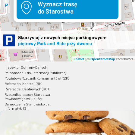
Wyznacz trasę
do Starostwa
Skorzystaj z nowych miejsc parkingowych:
piętrowy Park and Ride przy dworcu
| ©
contributors
Leaflet
OpenStreetMap
Inspektor Ochrony Danych
Pełnomocnik ds. Informacji Publicznej
Powiatowy Rzecznik Konsumentów (RZK)
Referat ds. Kontroli (RK)
Referat ds. Osobowych (RO)
Rzecznik prasowy Starostwa
Powiatowego w Lublińcu
Samodzielne Stanowisko ds.
Informatyki (SI)
Wydział Budownictwa i Architektury
(WB)
Wydział Edukacji (WE)
Wydział Finansowy (WF)
Wydział Funduszy i Rozwoju (WFR)