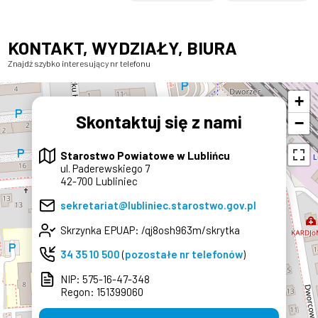
5 sierpnia 2026
24 października 2022
4 sierpnia 2026
29 kwietnia 2021
Zapisane na kartach
Komunikat Państwowego
Zapraszamy do udziału w
Punkty szczepień na
historii - Jubileusz 800-
Powiatowego Inspektora
projekcie „Nasz Powiat –
terenie Powiatu
KONTAKT, WYDZIAŁY, BIURA
lecia Lubecka
Sanitarnego w Lublińcu z
Nasze Pasje”! od 10 do 16
Lublinieckiego
dnia 24 października 2022
sierpnia
Znajdź szybko interesujący nr telefonu
r. z godz. 13:00 w sprawie
jakości wody z wodociągu
sieciowego Lubliniec
+
Skontaktuj się z nami
−
Starostwo Powiatowe w Lublińcu
ul. Paderewskiego 7
42-700 Lubliniec
×
sekretariat@lubliniec.starostwo.gov.pl
Skrzynka EPUAP: /qj8osh963m/skrytka
34 35 10 500
(
pozostałe nr telefonów
)
NIP: 575-16-47-348
Regon: 151399060