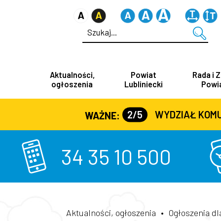
Aktualności,
Powiat
Rada i 
ogłoszenia
Lubliniecki
Powi
2/5
WYDZIAŁ KOMUNIKACJI (
WAŻNE:
34 35 10 500
Aktualności, ogłoszenia
•
Ogłoszenia d