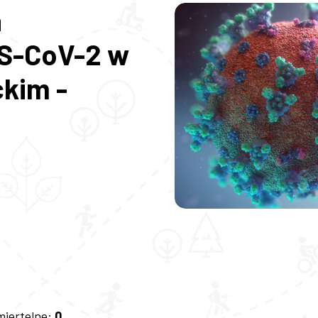
a
S-CoV-2 w
ckim -
miertelne:
0