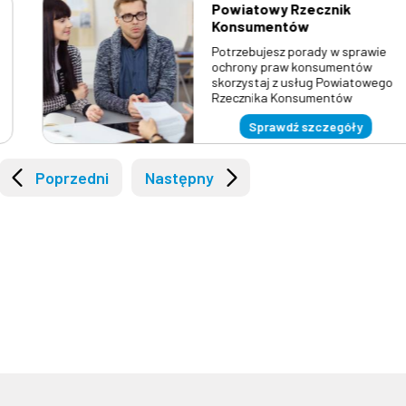
4 sierpnia 2026
29 kwietnia 2021
Powiatowy Rzecznik
Konsumentów
Zwiedzamy Powiat
Punkty szczepień na
Potrzebujesz porady w sprawie
Lubliniecki
terenie Powiatu
ochrony praw konsumentów
Lublinieckiego
skorzystaj z usług Powiatowego
Rzecznika Konsumentów
Sprawdź szczegóły
Poprzedni
Następny