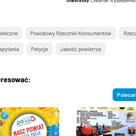
Utworzony:
Czwartek 14 październik
połeczne
Powiatowy Rzecznik Konsumentów
Rzecz
zapytania
Petycje
Jakość powietrza
eresować:
Poleca