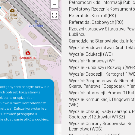
Pełnomocnik ds. Informacji Publi
−
Powiatowy Rzecznik Konsumentó
Referat ds. Kontroli (RK)
Referat ds. Osobowych (RO)
Rzecznik prasowy Starostwa Po
Lublińcu
Samodzielne Stanowisko ds. Infor
Wydział Budownictwa i Architekt
Wydział Edukacji (WE)
Wydział Finansowy (WF)
Wydział Funduszy i Rozwoju (WFR
Wydział Geodezji i Kartografii (W
Wydział Gospodarowania Nieruc
Skarbu Państwa i Gospodarki Mie
i dostępnych w naszym serwisie
Wydział Informacji, Promocji i Kul
ych potrzeb korzystamy z
okies na urządzeniach
Wydział Komunikacji, Drogownict
tkownik może kontrolować za
(WK)
etowej. Dalsze korzystanie z
Wydział Obsługi Rady i Zarządu, Po
 ustawień przeglądarki
Społecznej i Zdrowia (WRSZ)
uje stosowanie plików cookies.
Wydział Ochrony Środowiska, Roln
Leśnictwa (WOŚ)
orzystaj z nowych miejsc