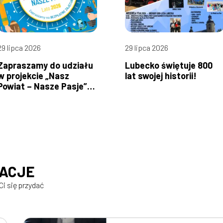
29 lipca 2026
29 lipca 2026
Zapraszamy do udziału
Lubecko świętuje 800
w projekcie „Nasz
lat swojej historii!
Powiat – Nasze Pasje”!
od 3 do 9 sierpnia
MACJE
Ci się przydać