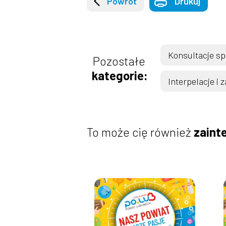
Powrót
Drukuj
Konsultacje s
Pozostałe
kategorie:
Interpelacje i 
To może cię również
zaint