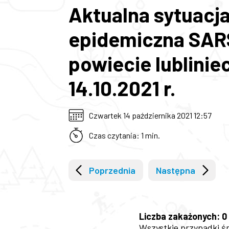
Aktualna sytuacj
epidemiczna SAR
powiecie lublinie
14.10.2021 r.
Czwartek 14 października 2021 12:57
Czas czytania: 1 min.
Poprzednia
Następna
Liczba zakażonych: 0
Wszystkie przypadki ś