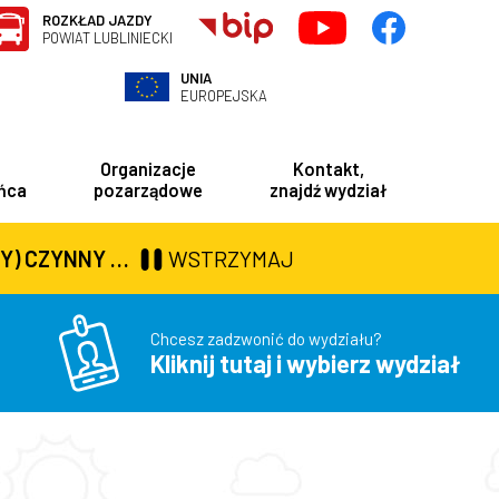
ROZKŁAD JAZDY
POWIAT LUBLINIECKI
UNIA
EUROPEJSKA
Organizacje
Kontakt,
ńca
pozarządowe
znajdź wydział
 i Zdrowia
Powiatowe Centrum Usług Społecznych
Powiatowy Rzecznik Konsumentów
0 DO GODZ. 16:30
WSTRZYMAJ
Chcesz zadzwonić do wydziału?
Kliknij tutaj i wybierz wydział