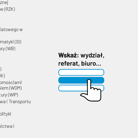
cznej
w (RZK)
wiatowego w
matyki (SI)
ury (WB)
)
GK)
homościami
niem (WGM)
tury (WIP)
wa i Transportu
lityki
ictwa i