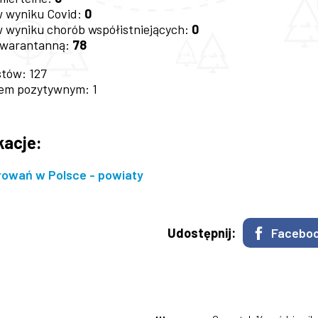
w wyniku Covid:
0
w wyniku chorób współistniejących:
0
kwarantanną:
78
tów: 127
iem pozytywnym: 1
kacje:
owań w Polsce - powiaty
Udostępnij:
Facebo