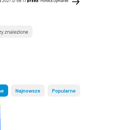
a 2021 12:58:17
przez:
Monika Dymarek
y znalezione
ne
Najnowsze
Popularne