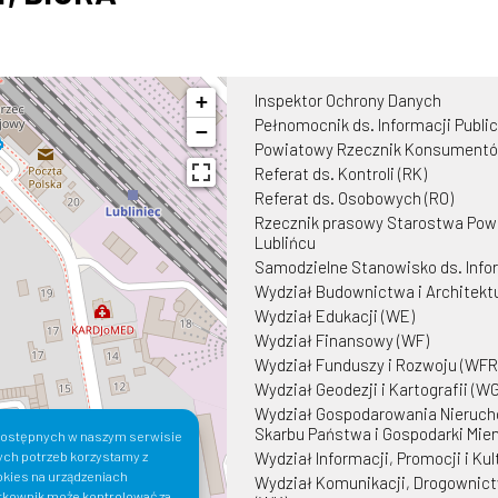
+
Inspektor Ochrony Danych
Pełnomocnik ds. Informacji Publi
−
Powiatowy Rzecznik Konsumentó
Referat ds. Kontroli (RK)
Referat ds. Osobowych (RO)
Rzecznik prasowy Starostwa Po
Lublińcu
Samodzielne Stanowisko ds. Infor
Wydział Budownictwa i Architekt
Wydział Edukacji (WE)
Wydział Finansowy (WF)
Wydział Funduszy i Rozwoju (WFR
Wydział Geodezji i Kartografii (W
Wydział Gospodarowania Nieruc
Skarbu Państwa i Gospodarki Mie
i dostępnych w naszym serwisie
Wydział Informacji, Promocji i Kul
ych potrzeb korzystamy z
okies na urządzeniach
Wydział Komunikacji, Drogownict
tkownik może kontrolować za