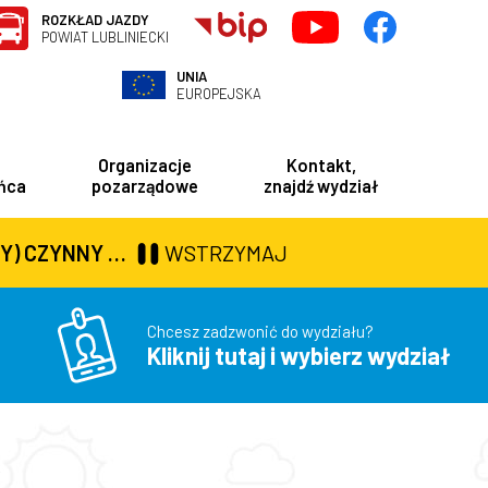
ROZKŁAD JAZDY
POWIAT LUBLINIECKI
UNIA
EUROPEJSKA
Organizacje
Kontakt,
ńca
pozarządowe
znajdź wydział
 i Zdrowia
Powiatowe Centrum Usług Społecznych
Powiatowy Rzecznik Konsumentów
0 DO GODZ. 16:30
WSTRZYMAJ
Chcesz zadzwonić do wydziału?
Kliknij tutaj i wybierz wydział