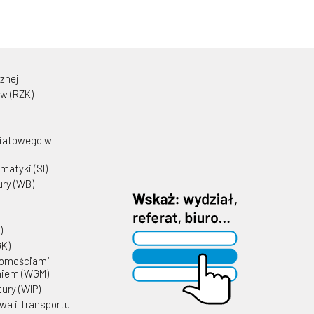
cznej
w (RZK)
wiatowego w
matyki (SI)
ury (WB)
)
GK)
homościami
niem (WGM)
tury (WIP)
wa i Transportu