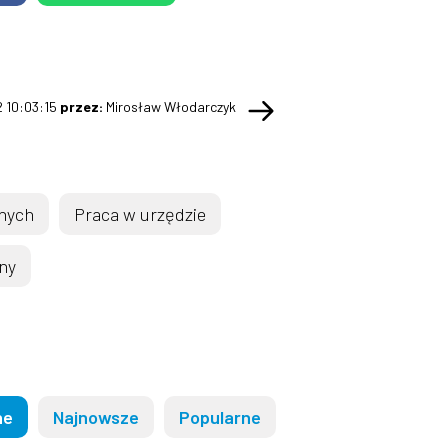
2 10:03:15
przez:
Mirosław Włodarczyk
jnych
Praca w urzędzie
ny
ne
Najnowsze
Popularne