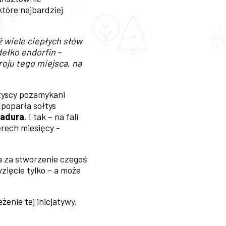
tóre najbardziej
ż wiele ciepłych słów
dełko endorfin
–
oju tego miejsca, na
szyscy pozamykani
 poparła sołtys
Badura
. I tak – na fali
rech miesięcy -
a za stworzenie czegoś
zięcie tylko – a może
enie tej inicjatywy,