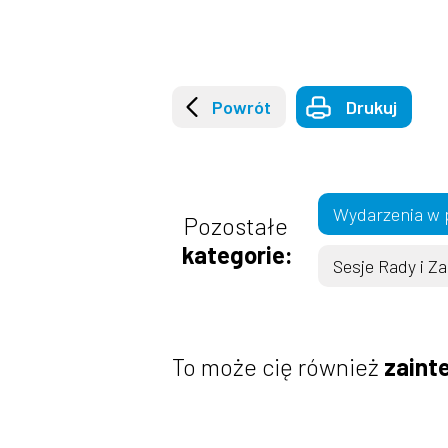
Powrót
Drukuj
Wydarzenia w 
Pozostałe
kategorie:
Sesje Rady i Z
To może cię również
zaint