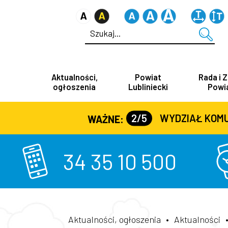
Aktualności,
Powiat
Rada i 
ogłoszenia
Lubliniecki
Powi
2/5
WYDZIAŁ KOMUNIKACJI (
WAŻNE:
34 35 10 500
Aktualności, ogłoszenia
•
Aktualności