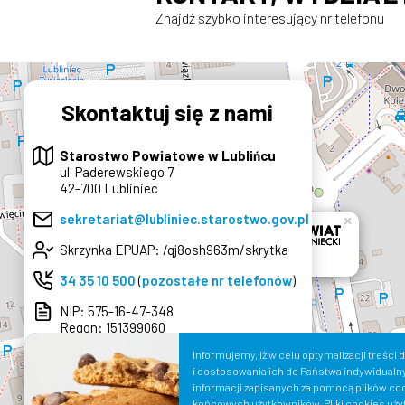
Znajdź szybko interesujący nr telefonu
Skontaktuj się z nami
Starostwo Powiatowe w Lublińcu
ul. Paderewskiego 7
42-700 Lubliniec
sekretariat@lubliniec.starostwo.gov.pl
×
Skrzynka EPUAP: /qj8osh963m/skrytka
34 35 10 500
(
pozostałe nr telefonów
)
NIP: 575-16-47-348
Regon: 151399060
Informujemy, iż w celu optymalizacji treśc
Wyznacz trasę
i dostosowania ich do Państwa indywidualn
informacji zapisanych za pomocą plików co
do Starostwa
końcowych użytkowników. Pliki cookies uży