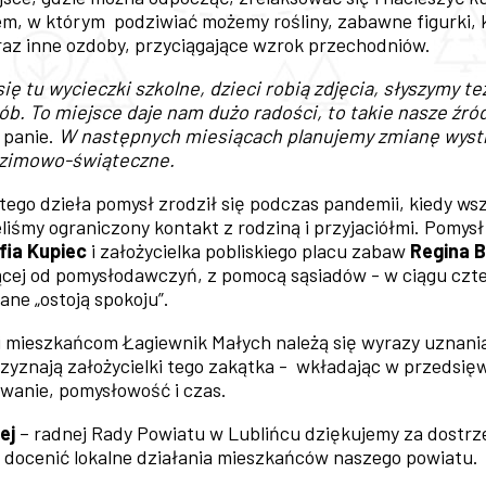
, w którym podziwiać możemy rośliny, zabawne figurki, k
raz inne ozdoby, przyciągające wzrok przechodniów.
ię tu wycieczki szkolne, dzieci robią zdjęcia, słyszymy te
b. To miejsce daje nam dużo radości, to takie nasze źró
 panie.
W następnych miesiącach planujemy zmianę wystr
a zimowo-świąteczne.
tego dzieła pomysł zrodził się podczas pandemii, kiedy w
liśmy ograniczony kontakt z rodziną i przyjaciółmi. Pomysł
fia Kupiec
i założycielka pobliskiego placu zabaw
Regina 
ącej od pomysłodawczyń, z pomocą sąsiadów - w ciągu czte
ne „ostoją spokoju”.
 i mieszkańcom Łagiewnik Małych należą się wyrazy uznani
rzyznają założycielki tego zakątka - wkładając w przedsięw
wanie, pomysłowość i czas.
ej
– radnej Rady Powiatu w Lublińcu dziękujemy za dostrzeż
 docenić lokalne działania mieszkańców naszego powiatu.