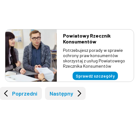
4 sierpnia 2026
29 kwietnia 2021
Powiatowy Rzecznik
Konsumentów
Zapraszamy do udziału
Punkty szczepień na
Potrzebujesz porady w sprawie
w projekcie „Nasz
terenie Powiatu
ochrony praw konsumentów
Powiat – Nasze Pasje”!
Lublinieckiego
skorzystaj z usług Powiatowego
od 10 do 16 sierpnia
Rzecznika Konsumentów
Sprawdź szczegóły
Poprzedni
Następny