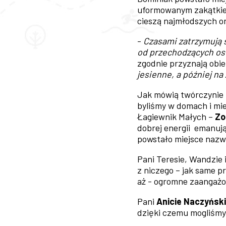
uformowanym zakątkiem
cieszą najmłodszych o
-
Czasami zatrzymują s
od przechodzących osó
zgodnie przyznają obie
jesienne, a później n
Jak mówią twórczynie 
byliśmy w domach i mie
Łagiewnik Małych –
Zo
dobrej energii emanuj
powstało miejsce nazwa
Pani Teresie, Wandzie
z niczego – jak same p
aż - ogromne zaangażo
Pani
Anicie Naczyński
dzięki czemu mogliśmy