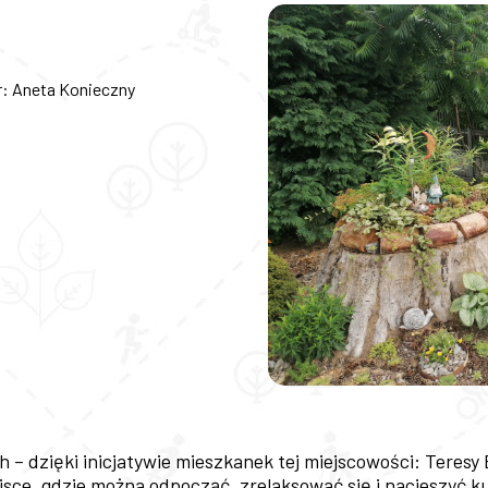
r: Aneta Konieczny
– dzięki inicjatywie mieszkanek tej miejscowości: Teresy 
jsce, gdzie można odpocząć, zrelaksować się i nacieszyć 