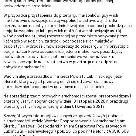
opłatą skarbową. Pełnomocnictwo wymaga formy pisemnej
poświadczonej notarialnie.
W przypadku przystąpienia do przetargu małżonków, gdy w ich
małżeństwie obowiązuje ustrój wspólności ustawowej i środki
przeznaczone na nabycie przedmiotowej nieruchomości pochodzą z ich
majątku wspólnego lub gdy w ich małżeństwie obowiązuje ustrój
wspólności majątkowej rozszerzonej na przedmioty nabywane przez
któregokolwiek z nich, za środki pochodzące z ich majątków
osobistych, w drodze umów sprzedaży do przetargu winni przystąpić
oboje małżonkowie osobiście lub jeden z małżonków posiadający
poświadczone notarialnie pełnomocnictwo współmałżonka,
zawierające zgodę na uczestnictwo w przetargu oraz odpłatne
nabycie nieruchomości.
Wadium ulega przepadkowi na rzecz Powiatu Lublinieckiego, jeżeli
oferent, który wygrał przetarg uchyli się od zawarcia umowy
sprzedaży nieruchomości w ustalonym miejscu i terminie.
Na sprzedaż przedmiotowych nieruchomości został przeprowadzony I
przetarg ustny nieograniczony w dniu 18 listopada 2020 r. oraz drugi
przetarg ustny nieograniczony w dniu 01 kwietnia 2021 r.
Szczegółowych informacji związanych ze sprzedażą wyżej opisanej
nieruchomości udziela Wydział Gospodarowania Nieruchomościami
Skarbu Państwa i Gospodarki Mieniem Starostwa Powiatowego w
Lublińcu ul. Paderewskiego 7 pok. 26 lub pod nr telefonu 34 3510 509