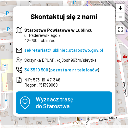
jakości wody z wodociągu
sieciowego Lubliniec
+
Skontaktuj się z nami
−
Starostwo Powiatowe w Lublińcu
ul. Paderewskiego 7
42-700 Lubliniec
×
sekretariat@lubliniec.starostwo.gov.pl
Skrzynka EPUAP: /qj8osh963m/skrytka
34 35 10 500
(
pozostałe nr telefonów
)
NIP: 575-16-47-348
Regon: 151399060
Wyznacz trasę
do Starostwa