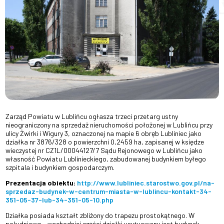
Zarząd Powiatu w Lublińcu ogłasza trzeci przetarg ustny
nieograniczony na sprzedaż nieruchomości położonej w Lublińcu przy
ulicy Żwirki i Wigury 3, oznaczonej na mapie 6 obręb Lubliniec jako
działka nr 3876/328 o powierzchni 0,2459 ha, zapisanej w księdze
wieczystej nr CZ1L/00044127/7 Sądu Rejonowego w Lublińcu jako
własność Powiatu Lublinieckiego, zabudowanej budynkiem byłego
szpitala i budynkiem gospodarczym.
Prezentacja obiektu:
http://www.lubliniec.starostwo.gov.pl/na-
sprzedaz-budynek-w-centrum-miasta-w-lublincu-kontakt-34-
351-05-37-lub-34-351-05-10.php
Działka posiada kształt zbliżony do trapezu prostokątnego. W
południowo – wschodniej części działki usytuowany jest budynek