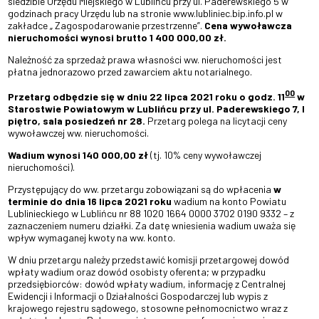
siedzibie Urzędu Miejskiego w Lublińcu przy ul. Paderewskiego 5 w
godzinach pracy Urzędu lub na stronie www.lubliniec.bip.info.pl w
zakładce „ Zagospodarowanie przestrzenne”.
Cena wywoławcza
nieruchomości wynosi brutto 1 400 000,00 zł.
Należność za sprzedaż prawa własności ww. nieruchomości jest
płatna jednorazowo przed zawarciem aktu notarialnego.
00
Przetarg odbędzie się w dniu 22 lipca 2021 roku o godz. 11
w
Starostwie Powiatowym w Lublińcu przy ul. Paderewskiego 7, I
piętro, sala posiedzeń nr 28.
Przetarg polega na licytacji ceny
wywoławczej ww. nieruchomości.
Wadium wynosi 140 000,00 zł
(tj. 10% ceny wywoławczej
nieruchomości).
Przystępujący do ww. przetargu zobowiązani są do wpłacenia
w
terminie do dnia 16 lipca 2021 roku
wadium na konto Powiatu
Lublinieckiego w Lublińcu nr 88 1020 1664 0000 3702 0190 9332 – z
zaznaczeniem numeru działki. Za datę wniesienia wadium uważa się
wpływ wymaganej kwoty na ww. konto.
W dniu przetargu należy przedstawić komisji przetargowej dowód
wpłaty wadium oraz dowód osobisty oferenta; w przypadku
przedsiębiorców: dowód wpłaty wadium, informację z Centralnej
Ewidencji i Informacji o Działalności Gospodarczej lub wypis z
krajowego rejestru sądowego, stosowne pełnomocnictwo wraz z