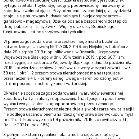
byłego szpitala, trzykondygnacyjny, podpiwniczony, murowany, w
zabudowie wolnostojącej. Przy północno – zachodniej granicy działki
znajduje się murowany budynek pełniący funkcję gospodarczo –
garażowo – magazynową. Działka posiada bezpośredni dostęp do
drogi publicznej – ulicy Żwirki i Wigury oraz ulicy Sobieskiego
(usytuowana jest na skrzyżowaniu tych ulic).
W planie zagospodarowania przestrzennego miasta Lublińca
zatwierdzonym Uchwałą Nr 112/XII/2019 Rady Miejskiej w Lublińcu z
dnia 29 sierpnia 2019 r. opublikowanej w Dzienniku Urzędowym
Województwa Śląskiego w dniu 05 września 2019 r. poz. 6071; zm.
rozstrzygnięcie nadzorcze Wojewody Śląskiego z dnia 03 października
2019 r. stwierdzające nieważność ww. uchwały w części zawartej w §
39 ust. 1 pkt 1 i 2 przedmiotowa nieruchomość ma następujące
przeznaczenie 4 U – tereny usług. Uwaga – teren położony jest w
strefie pośredniej ochrony konserwatorskiej.
Określenie sposobu zagospodarowania i warunków ewentualnej
zabudowy (w tym zakazy i dopuszczenia) następuje na podstawie
wypisu i wyrysu z planu zagospodarowania przestrzennego.
Przedmiotowa nieruchomość nie znajduje się w obszarze rewitalizacji i
nie podlega ustanowionemu na rzecz gminy prawa pierwokupu w myśl
art. 11 ust. 5 ustawy z dnia 09 października 2015 r. o rewitalizacji (t.j.
Dz. U. z 2021 r., poz. 485).
Z pełnym tekstem i rysunkiem planu można się zapoznać się w