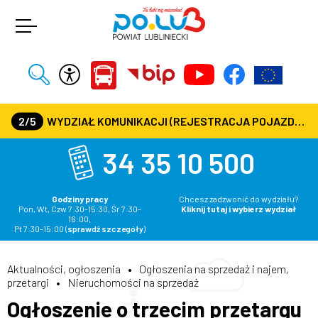
2/5
WYDZIAŁ KOMUNIKACJI (REJESTRACJA POJAZDÓW, PRAWA JAZDY) CZYNNY JEST W KAŻDĄ ŚRODĘ OD GODZ. 7:30 DO GODZ. 16:30
34 35 10 500
Godziny pracy
Chcesz zadzwonić do wydziału?
Pon, Wt, Czw 7:30-15:30, Śr 7:30-
Kliknij tutaj i wybierz wydział
16:00,
Pt 7:30-15:00
(
sprawdź szczegóły
)
Aktualności, ogłoszenia
•
Ogłoszenia na sprzedaż i najem,
przetargi
•
Nieruchomości na sprzedaż
Ogłoszenie o trzecim przetargu