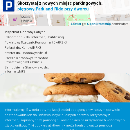
Skorzystaj z nowych miejsc parkingowych:
piętrowy Park and Ride przy dworcu
| ©
contributors
Leaflet
OpenStreetMap
Inspektor Ochrony Danych
Pełnomocnik ds. Informacji Publicznej
Powiatowy Rzecznik Konsumentów (RZK)
Referat ds. Kontroli (RK)
Referat ds. Osobowych (RO)
Rzecznik prasowy Starostwa
Powiatowego w Lublińcu
Samodzielne Stanowisko ds.
Informatyki (SI)
Wydział Budownictwa i Architektury
(WB)
Wydział Edukacji (WE)
Wydział Finansowy (WF)
Wydział Funduszy i Rozwoju (WFR)
Wydział Geodezji i Kartografii (WGK)
Wydział Gospodarowania
Informujemy, iż w celu optymalizacji treści dostępnych w naszym serwisie i
Nieruchomościami Skarbu Państwa i
dostosowania ich do Państwa indywidualnych potrzeb korzystamy z
Gospodarki Mieniem (WGM)
informacji zapisanych za pomocą plików cookies na urządzeniach końcowych
Wydział Informacji, Promocji i Kultury
(WIP)
użytkowników. Pliki cookies użytkownik może kontrolować za pomocą
Wydział Komunikacji, Drogownictwa i